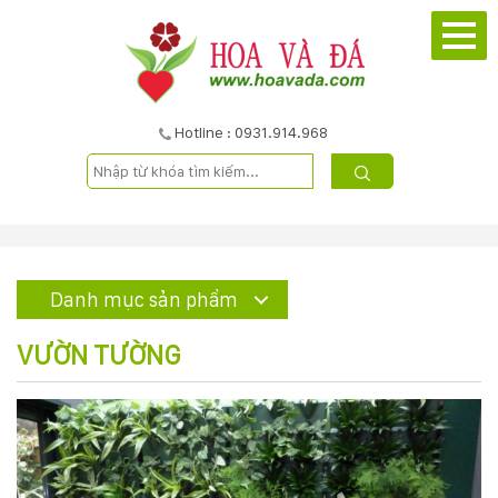
TRANG
CHỦ
GIỚI
Hotline : 0931.914.968
THIỆU
DỰ
ÁN
Danh mục sản phẩm
SẢN
VƯỜN TƯỜNG
PHẨM
DỊCH
VỤ