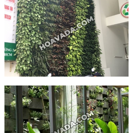
132
-
168
Võ
Chí
Công
-
Hòa
Quý
-
TP.
Đà
Nẵng