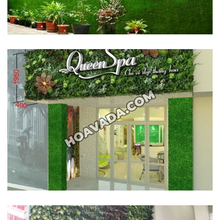
Hotline
:
0931.914.968
hoasenvietdn@gmail.com
573
Nguyễn
Hữu
Thọ
-
Cẩm
Lệ
-
Đà
nẵng