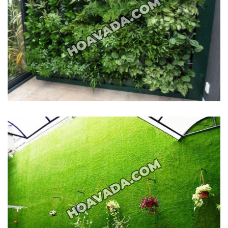
KỸ
THUẬT
TRỒNG
CÂY
HÌNH
ẢNH
LIÊN
HỆ