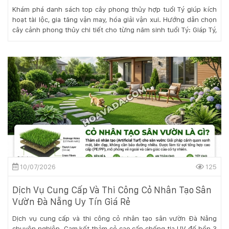
Khám phá danh sách top cây phong thủy hợp tuổi Tý giúp kích
hoạt tài lộc, gia tăng vận may, hóa giải vận xui. Hướng dẫn chọn
cây cảnh phong thủy chi tiết cho từng năm sinh tuổi Tý: Giáp Tý,
Bính Tý, Mậu Tý, Canh Tý, Nhâm Tý chuẩn nhất.
10/07/2026
125
Dịch Vụ Cung Cấp Và Thi Công Cỏ Nhân Tạo Sân
Vườn Đà Nẵng Uy Tín Giá Rẻ
Dịch vụ cung cấp và thi công cỏ nhân tạo sân vườn Đà Nẵng
chuyên nghiệp. Cam kết thảm cỏ cao cấp chống tia UV, đế bền 3