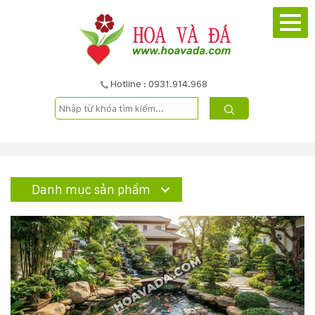
TRANG
CHỦ
GIỚI
Hotline : 0931.914.968
THIỆU
DỰ
ÁN
Danh mục sản phẩm
SẢN
PHẨM
DỊCH
VỤ