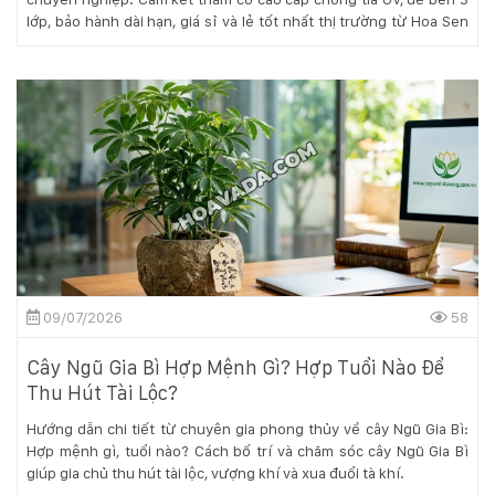
lớp, bảo hành dài hạn, giá sỉ và lẻ tốt nhất thị trường từ Hoa Sen
Việt.
09/07/2026
58
Cây Ngũ Gia Bì Hợp Mệnh Gì? Hợp Tuổi Nào Để
Thu Hút Tài Lộc?
Hướng dẫn chi tiết từ chuyên gia phong thủy về cây Ngũ Gia Bì:
Hợp mệnh gì, tuổi nào? Cách bố trí và chăm sóc cây Ngũ Gia Bì
giúp gia chủ thu hút tài lộc, vượng khí và xua đuổi tà khí.