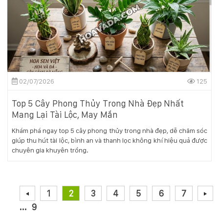
02/07/2026
125
Top 5 Cây Phong Thủy Trong Nhà Đẹp Nhất
Mang Lại Tài Lộc, May Mắn
Khám phá ngay top 5 cây phong thủy trong nhà đẹp, dễ chăm sóc
giúp thu hút tài lộc, bình an và thanh lọc không khí hiệu quả được
chuyên gia khuyên trồng.
1
2
3
4
5
6
7
...
9