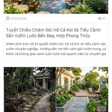
KỸ
17/07/2026
91
THUẬT
TRỒNG
Tuyệt Chiêu Chăm Sóc Hồ Cá Koi Và Tiểu Cảnh
Sân Vườn Luôn Bền Đẹp, Hợp Phong Thủy
CÂY
Khám phá trọn bộ bí quyết chăm sóc hồ cá Koi và tiểu cảnh sân
vườn chuyên nghiệp. Hướng dẫn chi tiết cách giữ nước trong, cá
HÌNH
khỏe và không gian xanh luôn tươi mát quanh năm từ chuyên gia
Hoa Sen Việt.
ẢNH
LIÊN
HỆ