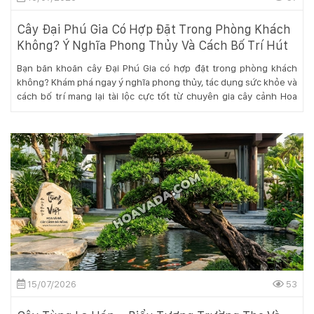
132
-
Cây Đại Phú Gia Có Hợp Đặt Trong Phòng Khách
168
Không? Ý Nghĩa Phong Thủy Và Cách Bố Trí Hút
Võ
Tài Lộc
Chí
Bạn băn khoăn cây Đại Phú Gia có hợp đặt trong phòng khách
Công
không? Khám phá ngay ý nghĩa phong thủy, tác dụng sức khỏe và
-
cách bố trí mang lại tài lộc cực tốt từ chuyên gia cây cảnh Hoa
Hòa
Sen Việt.
Quý
-
TP.
Đà
Nẵng
15/07/2026
53