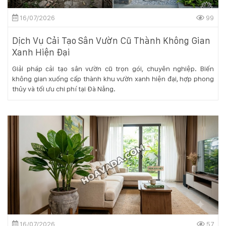
Hotline
16/07/2026
99
:
0931.914.968
Dịch Vụ Cải Tạo Sân Vườn Cũ Thành Không Gian
Xanh Hiện Đại
hoasenvietdn@gmail.com
Giải pháp cải tạo sân vườn cũ trọn gói, chuyên nghiệp. Biến
không gian xuống cấp thành khu vườn xanh hiện đại, hợp phong
thủy và tối ưu chi phí tại Đà Nẵng.
573
Nguyễn
Hữu
Thọ
-
Cẩm
Lệ
-
Đà
nẵng
16/07/2026
57